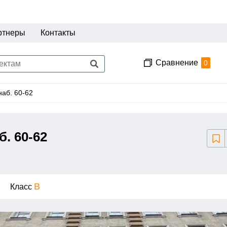
ртнеры
Контакты
Сравнение
0
наб. 60-62
. 60-62
B
2
Класс