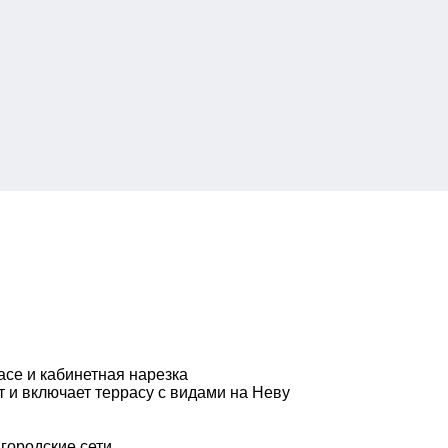
ace и кабинетная нарезка
 и включает террасу с видами на Неву
я
городские сети